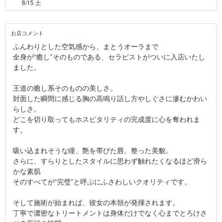
8/15 土
お店コメント
ふんわりとした空気感から、まとうオーラまで
全身が“癒し”そのものである、セラピストがついに入店いたし
ました。
王道の癒し系そのものの美しさ。
対面した瞬間に感じる胸の高鳴り話し方やしぐさに滲むかわい
らしさ。
どこを切り取ってもホスピタリティの完成度に心を奪われま
す。
吸い込まれそうな瞳、艶を帯びた唇、整った美貌。
さらに、すらりとしたスタイルに思わず触れたくなるほど滑ら
かな素肌
そのすべてが“完璧”と呼ぶにふさわしいクオリティです。
そして施術が始まれば、彼女の本領が発揮されます。
丁寧で濃密なトリートメントは身体だけでなく心までとろけさ