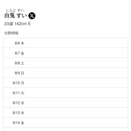
しらと すい
白兎 すい
23歳
162cm
E
出勤情報
8/6 木
8/7 金
8/8 土
8/9 日
8/10 月
8/11 火
8/12 水
8/13 木
8/14 金