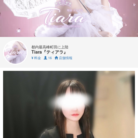
都内最高峰町田に上陸
Tiara『ティアラ』
料金
16
店舗情報
¥