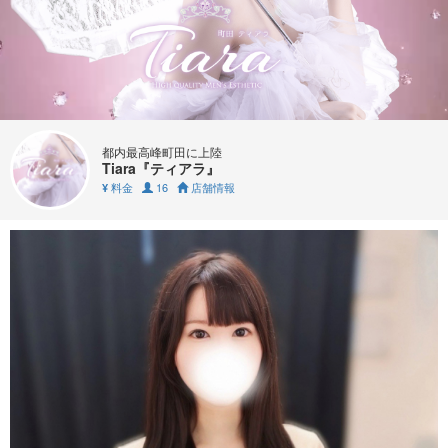
都内最高峰町田に上陸
Tiara『ティアラ』
料金
16
店舗情報
¥