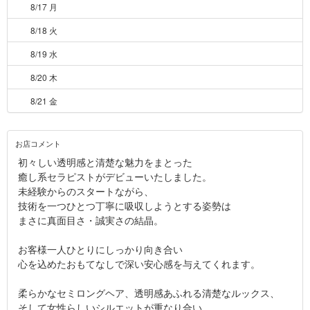
8/17 月
8/18 火
8/19 水
8/20 木
8/21 金
お店コメント
初々しい透明感と清楚な魅力をまとった
癒し系セラピストがデビューいたしました。
未経験からのスタートながら、
技術を一つひとつ丁寧に吸収しようとする姿勢は
まさに真面目さ・誠実さの結晶。
お客様一人ひとりにしっかり向き合い
心を込めたおもてなしで深い安心感を与えてくれます。
柔らかなセミロングヘア、透明感あふれる清楚なルックス、
そして女性らしいシルエットが重なり合い、