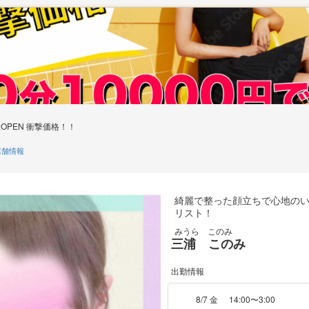
OPEN 衝撃価格！！
舗情報
綺麗で整った顔立ちで心地の
リスト！
みうら このみ
三浦 このみ
出勤情報
8/7 金
14:00〜3:00