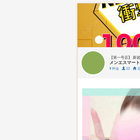
【第一号店】 新規
メンエスマート
料金
22
店
¥