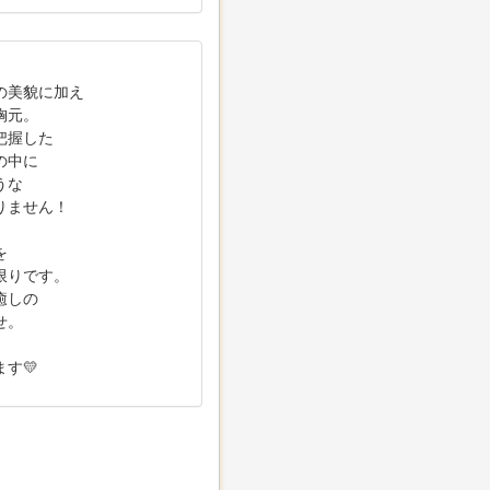
の美貌に加え
胸元。
把握した
の中に
うな
りません！
を
限りです。
癒しの
せ。
す💛