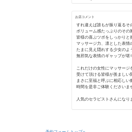
お店コメント
すれ違えば誰もが振り返るそ
ボリューム感たっぷりのその
皆様の喜ぶツボをしっかりと
マッサージ力、凛とした表情
たまに見え隠れする少女のよ
無邪気な表情のギャップが堪
これだけの女性にマッサージ
受けて頂ける皆様が羨ましい
まさに至福と呼ぶに相応しい
時間を是非ご体験くださいま
人気のセラピストさんになりま
予約フォームトップへ