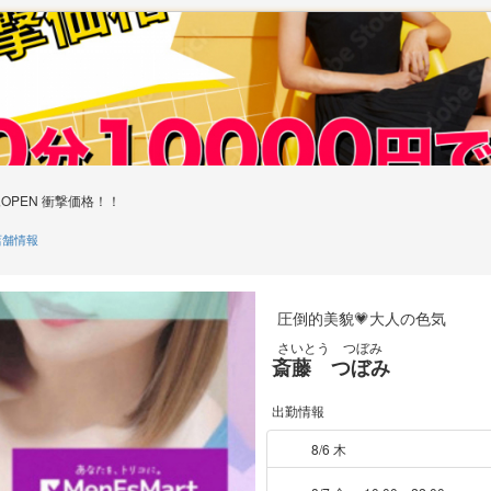
OPEN 衝撃価格！！
舗情報
圧倒的美貌💗大人の色気
さいとう つぼみ
斎藤 つぼみ
出勤情報
8/6 木