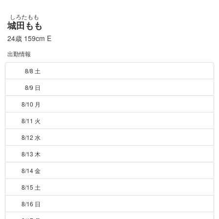
しろたもも
城田もも
24歳
159cm
E
出勤情報
8/8 土
8/9 日
8/10 月
8/11 火
8/12 水
8/13 木
8/14 金
8/15 土
8/16 日