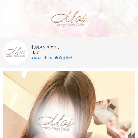
札幌メンズエステ
モア
料金
18
店舗情報
¥