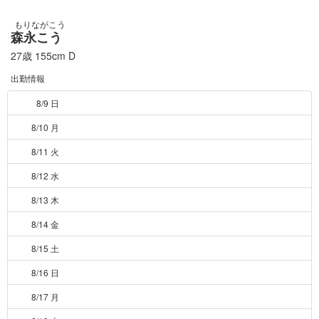
もりながこう
森永こう
27歳
155cm
D
出勤情報
8/9 日
8/10 月
8/11 火
8/12 水
8/13 木
8/14 金
8/15 土
8/16 日
8/17 月