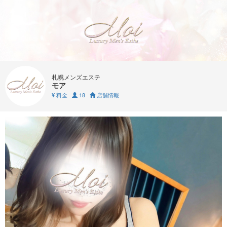
札幌メンズエステ
モア
料金
18
店舗情報
¥