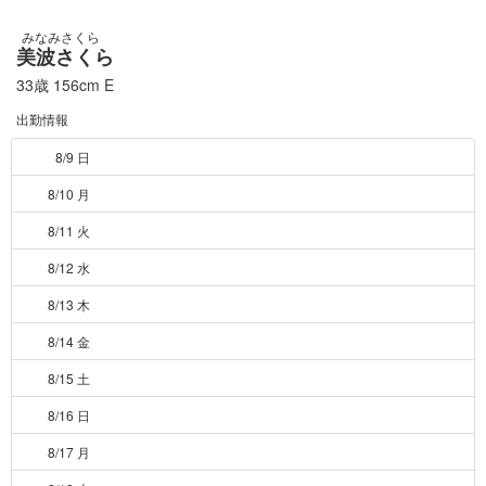
みなみさくら
美波さくら
33歳
156cm
E
出勤情報
8/9 日
8/10 月
8/11 火
8/12 水
8/13 木
8/14 金
8/15 土
8/16 日
8/17 月