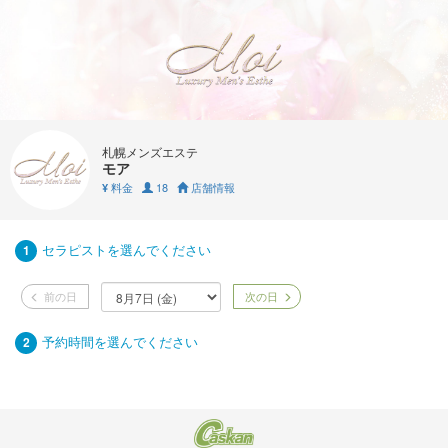
札幌メンズエステ
モア
料金
18
店舗情報
¥
セラピストを選んでください
1
前の日
次の日
予約時間を選んでください
2