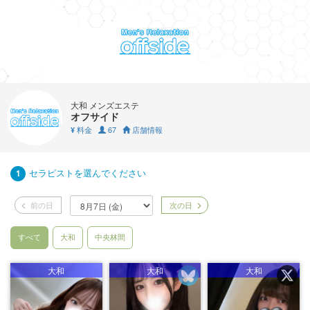
大和 メンズエステ
オフサイド
料金
67
店舗情報
¥
セラピストを選んでください
1
前の日
次の日
すべて
大和
中央林間
大和
大和
大和