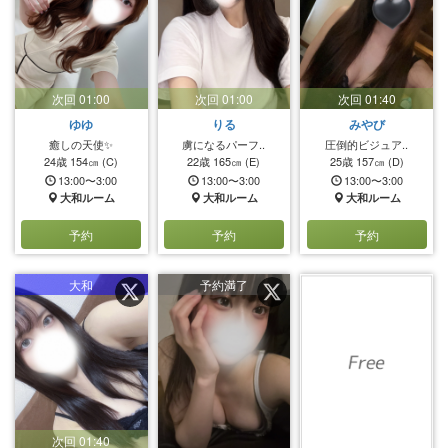
次回 01:00
次回 01:00
次回 01:40
ゆゆ
りる
みやび
癒しの天使✨
虜になるパーフ..
圧倒的ビジュア..
24歳
154㎝
(C)
22歳
165㎝
(E)
25歳
157㎝
(D)
13:00〜3:00
13:00〜3:00
13:00〜3:00
大和ルーム
大和ルーム
大和ルーム
予約
予約
予約
大和
予約満了
次回 01:40