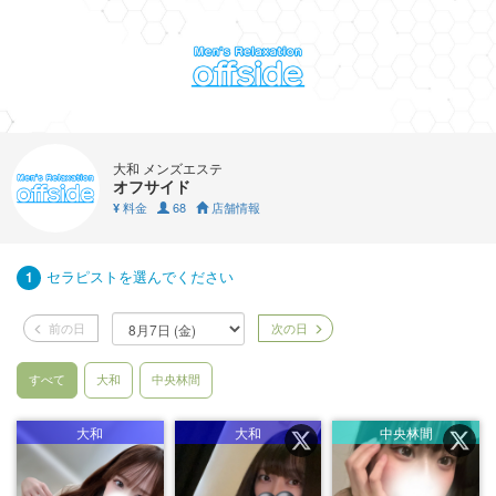
大和 メンズエステ
オフサイド
料金
68
店舗情報
¥
セラピストを選んでください
1
前の日
次の日
すべて
大和
中央林間
大和
大和
中央林間