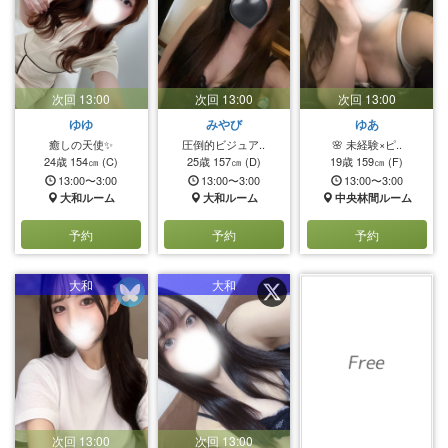
次回 13:00
次回 13:00
次回 13:00
ゆゆ
みやび
ゆあ
癒しの天使✨
圧倒的ビジュア..
🌸 未経験×ピ..
24歳
154㎝
(C)
25歳
157㎝
(D)
19歳
159㎝
(F)
13:00〜3:00
13:00〜3:00
13:00〜3:00
大和ルーム
大和ルーム
中央林間ルーム
予約
予約
予約
大和
大和
次回 13:00
次回 13:00