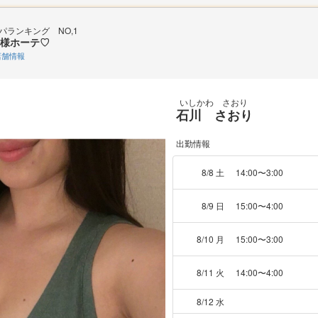
パランキング NO,1
様ホーテ♡
舗情報
いしかわ さおり
石川 さおり
出勤情報
8/8 土
14:00〜3:00
8/9 日
15:00〜4:00
8/10 月
15:00〜3:00
8/11 火
14:00〜4:00
8/12 水