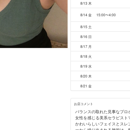
8/13 木
8/14 金
15:00〜4:00
8/15 土
8/16 日
8/17 月
8/18 火
8/19 水
8/20 木
8/21 金
お店コメント
バランスの取れた見事なプロ
女性を感じる美系セラピスト
かわいらしいフェイスとスレ
ーから繰り出される施術は、