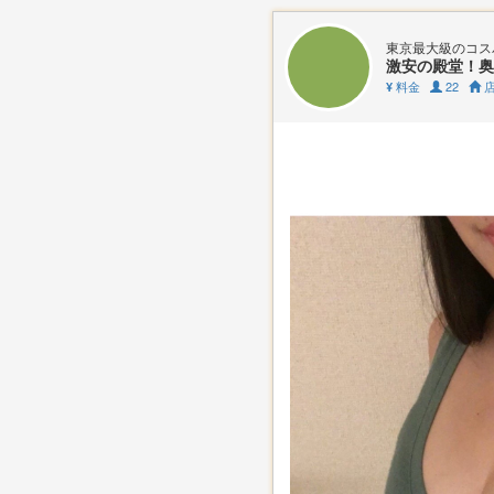
東京最大級のコス
激安の殿堂！奥
料金
22
店
¥