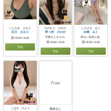
いしかわ さおり
ののむら ののか
しろさき みく
石川 さおり
野々村 ののか
白崎 みく
可憐さと大人の..
明るい笑顔と抜..
15:00〜4:00
16:00〜2:00
16:00〜4:00
予約
予約
予約
こはる ひより
指名なし