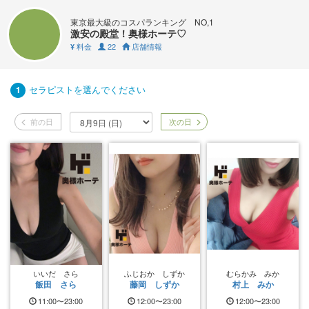
東京最大級のコスパランキング NO,1
激安の殿堂！奥様ホーテ♡
料金
22
店舗情報
¥
セラピストを選んでください
1
前の日
次の日
いいだ さら
ふじおか しずか
むらかみ みか
飯田 さら
藤岡 しずか
村上 みか
11:00〜23:00
12:00〜23:00
12:00〜23:00