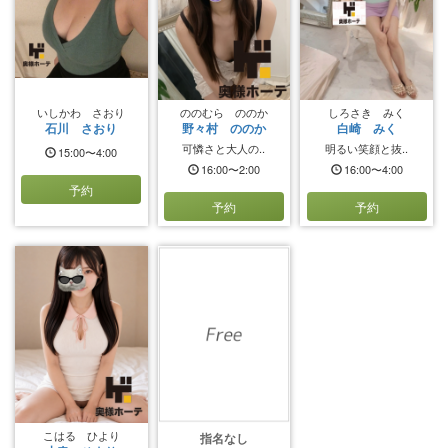
いしかわ さおり
ののむら ののか
しろさき みく
石川 さおり
野々村 ののか
白崎 みく
可憐さと大人の..
明るい笑顔と抜..
15:00〜4:00
16:00〜2:00
16:00〜4:00
予約
予約
予約
こはる ひより
指名なし