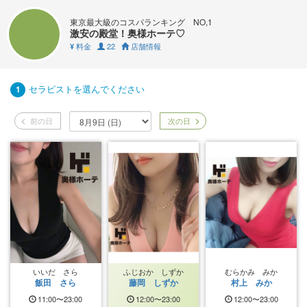
東京最大級のコスパランキング NO,1
激安の殿堂！奥様ホーテ♡
料金
22
店舗情報
¥
セラピストを選んでください
1
前の日
次の日
いいだ さら
ふじおか しずか
むらかみ みか
飯田 さら
藤岡 しずか
村上 みか
11:00〜23:00
12:00〜23:00
12:00〜23:00