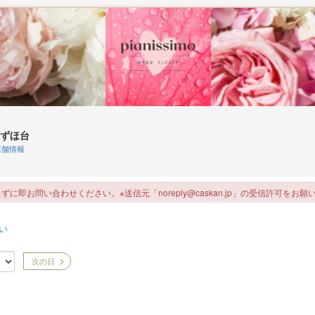
ずほ台
舗情報
即お問い合わせください。※送信元「noreply@caskan.jp」の受信許可をお願
い
次の日