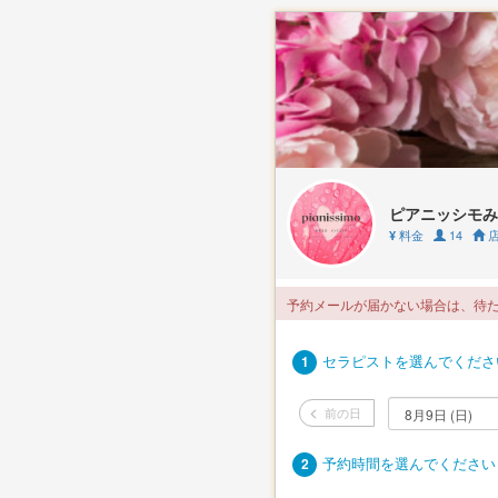
ピアニッシモみ
料金
14
店
¥
予約メールが届かない場合は、待たずに
セラピストを選んでくださ
1
前の日
予約時間を選んでください
2