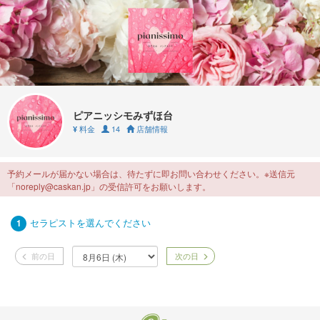
ピアニッシモみずほ台
料金
14
店舗情報
¥
予約メールが届かない場合は、待たずに即お問い合わせください。※送信元
「noreply@caskan.jp」の受信許可をお願いします。
セラピストを選んでください
1
前の日
次の日