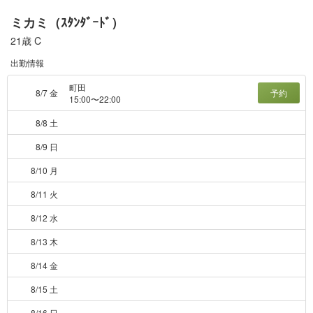
ミカミ（ｽﾀﾝﾀﾞｰﾄﾞ）
21歳
C
出勤情報
町田
8/7 金
予約
15:00〜22:00
8/8 土
8/9 日
8/10 月
8/11 火
8/12 水
8/13 木
8/14 金
8/15 土
8/16 日