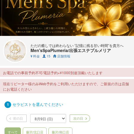
ただの癒しでは終わらない “記憶に残る甘い時間”を貴方へ
Men'sSpaPlumeria/出張エステプルメリア
料金
15
店舗情報
¥
お電話での事前予約不可/電話予約+¥1000別途頂戴いたします
現在リピーター様のみWeb予約をご利用いただけますので、ご新規の方は店舗
にお電話ください
セラピストを選んでください
1
前の日
次の日
すべて
藤沢/北口店
藤沢/南口店