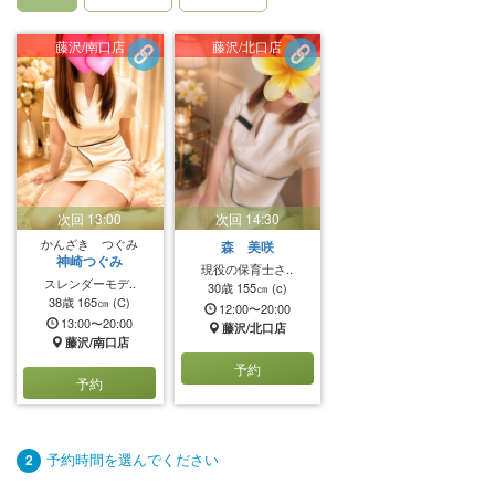
藤沢/南口店
藤沢/北口店
次回 13:00
次回 14:30
かんざき つぐみ
森 美咲
神崎つぐみ
現役の保育士さ..
スレンダーモデ..
30歳
155㎝
(c)
38歳
165㎝
(C)
12:00〜20:00
13:00〜20:00
藤沢/北口店
藤沢/南口店
予約
予約
予約時間を選んでください
2