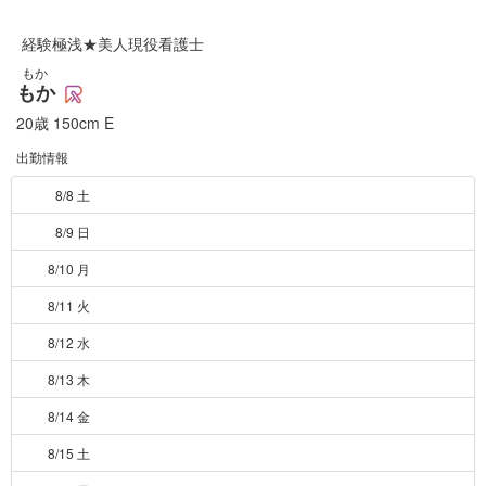
経験極浅★美人現役看護士
もか
もか
20歳
150cm
E
出勤情報
8/8 土
8/9 日
8/10 月
8/11 火
8/12 水
8/13 木
8/14 金
8/15 土