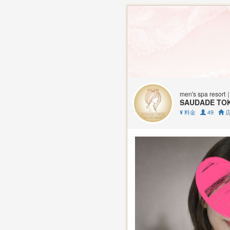
men's spa r
SAUDADE 
料金
49
店
¥