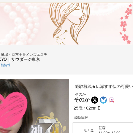
esort｜笹塚・麻布十番メンズエステ
TOKYO｜サウダージ東京
舗情報
経験極浅★広瀬すず似の可愛
そのか
そのか
25歳
162cm
E
出勤情報
笹塚
8/7 金
11:00〜18:00