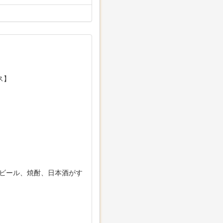
ス】
】
本ビール、焼酎、日本酒がす