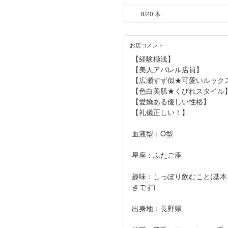
8/20 木
お店コメント
【経験極浅】
【美人アパレル店員】
【広瀬すず似★可愛いルック
【色白美肌★くびれスタイル
【愛嬌ある優しい性格】
【礼儀正しい！】
血液型：O型
星座：ふたご座
趣味：しっぽり飲むこと(基
きです)
出身地：長野県