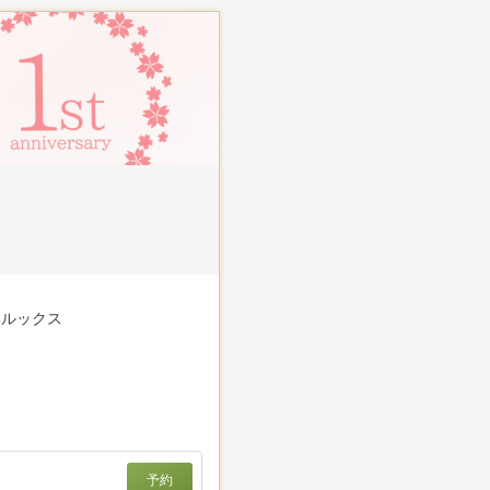
いルックス
予約