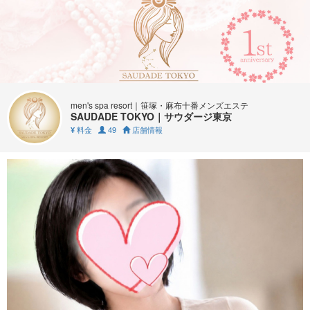
men's spa resort｜笹塚・麻布十番メンズエステ
SAUDADE TOKYO｜サウダージ東京
料金
49
店舗情報
¥