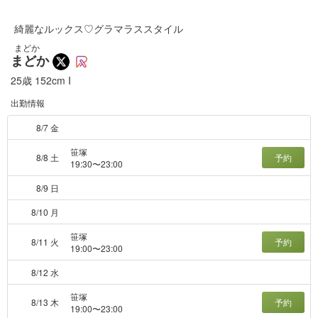
綺麗なルックス♡グラマラススタイル
まどか
まどか
25歳
152cm
I
出勤情報
8/7 金
笹塚
8/8 土
予約
19:30〜23:00
8/9 日
8/10 月
笹塚
8/11 火
予約
19:00〜23:00
8/12 水
笹塚
8/13 木
予約
19:00〜23:00