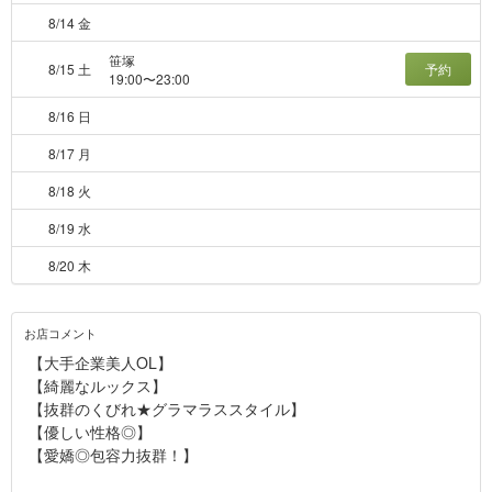
8/14 金
笹塚
8/15 土
予約
19:00〜23:00
8/16 日
8/17 月
8/18 火
8/19 水
8/20 木
お店コメント
【大手企業美人OL】
【綺麗なルックス】
【抜群のくびれ★グラマラススタイル】
【優しい性格◎】
【愛嬌◎包容力抜群！】