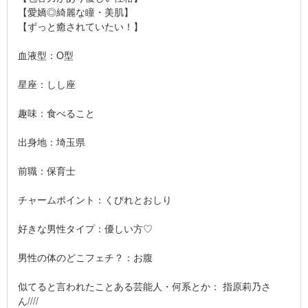
【愛嬌◎綺麗な瞳・美肌】
【ずっと癒されていたい！】
血液型：O型
星座：しし座
趣味：食べること
出身地：埼玉県
前職：保育士
チャームポイント：くびれとおしり
好きな男性タイプ：優しい方♡
男性の体のどこフェチ？：お腹
似てると言われたことある芸能人・何系とか： 指原莉乃さ
ん////