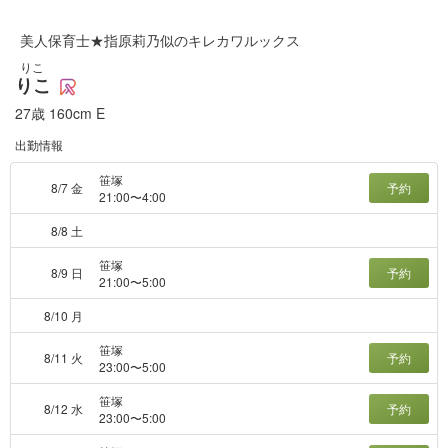
美人保育士★指原莉乃似のキレカワルックス
りこ
りこ
27歳
160cm
E
出勤情報
笹塚
8/7 金
予約
21:00〜4:00
8/8 土
笹塚
8/9 日
予約
21:00〜5:00
8/10 月
笹塚
8/11 火
予約
23:00〜5:00
笹塚
8/12 水
予約
23:00〜5:00