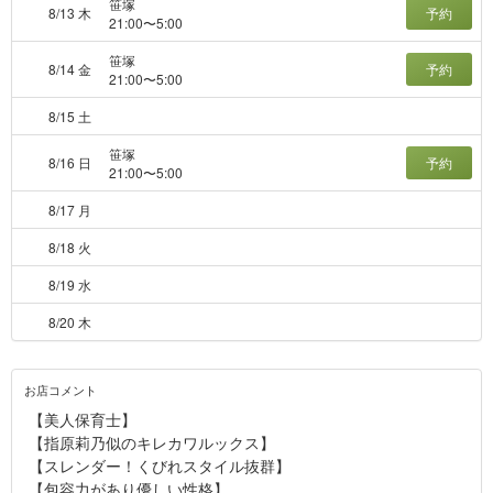
笹塚
8/13 木
予約
21:00〜5:00
笹塚
8/14 金
予約
21:00〜5:00
8/15 土
笹塚
8/16 日
予約
21:00〜5:00
8/17 月
8/18 火
8/19 水
8/20 木
お店コメント
【美人保育士】
【指原莉乃似のキレカワルックス】
【スレンダー！くびれスタイル抜群】
【包容力があり優しい性格】