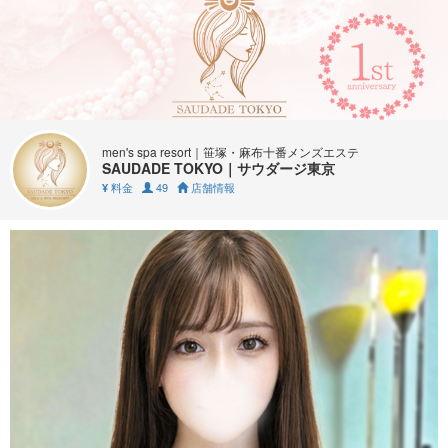
men's spa resort｜笹塚・麻布十番メンズエステ
SAUDADE TOKYO｜サウダージ東京
料金
49
店舗情報
¥