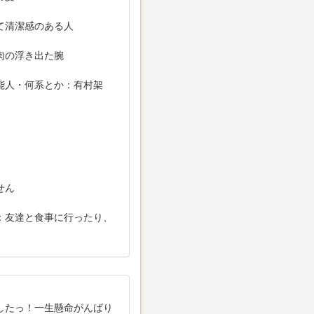
て清潔感のある人
肉の浮き出た腕
能人・何系とか：有村架
せん
：友達と食事に行ったり、
したっ！一生懸命がんばり