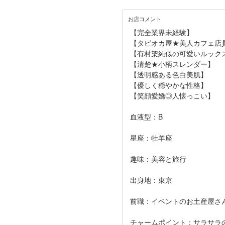
お店コメント
【完全業界未経験】
【タピオカ屋★美人カフェ店
【有村架純似の可愛いルック
【清楚★小柄スレンダー】
【透明感ある色白美肌】
【優しく穏やかな性格】
【笑顔愛嬌◎人懐っこい】
血液型：B
星座：牡羊座
趣味：美容と旅行
出身地：東京
前職：イベントのお土産屋さ
チャームポイント：サラサラ