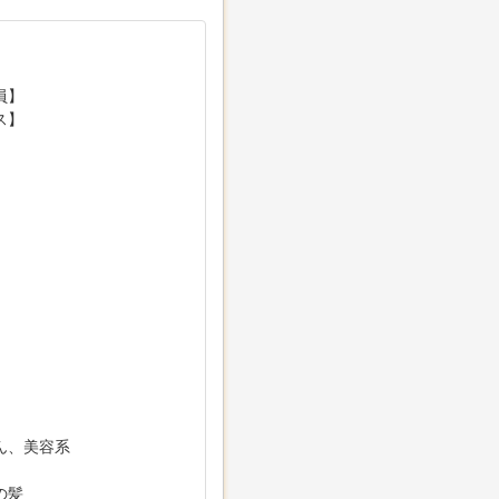
員】
ス】
ん、美容系
の髪