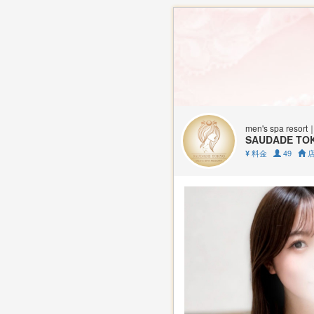
men's spa r
SAUDADE 
料金
49
店
¥