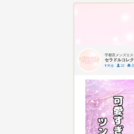
宇都宮メンズエス
セラドルコレク
料金
22
店
¥