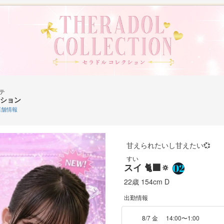
テ
ション
舗情報
甘えられたいし甘えたい💞
すい
スイ 🐈‍⬛🔅
22歳
154cm
D
出勤情報
8/7 金
14:00〜1:00