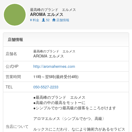
最高峰のブランド エルメス
AROMA エルメス
料金
52
店舗情報
¥
店舗情報
最高峰のブランド エルメス
店舗名
AROMA エルメス
公式HP
http://aromahermes.com
営業時間
11時～翌5時(最終受付4時)
TEL
050-5527-2233
●最高峰のブランド エルメス
●高級の中の最高をモットーに
●シンプルでかつ最高級の接客をこころがけます
アロマエルメス〈シンプルでかつ、高級〉
当店について
ルックスにこだわり、なにより施術力があるセラピス