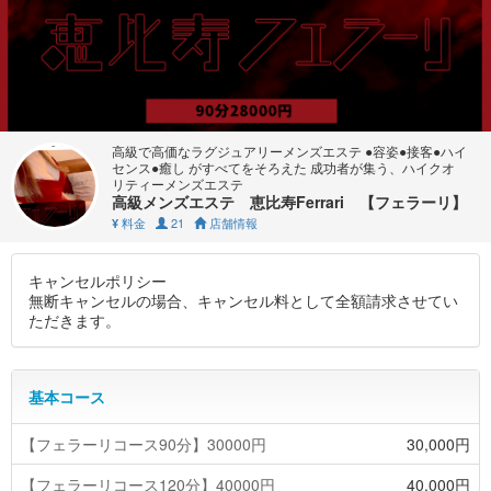
高級で高価なラグジュアリーメンズエステ ●容姿●接客●ハイ
センス●癒し がすべてをそろえた 成功者が集う、ハイクオ
リティーメンズエステ
高級メンズエステ 恵比寿Ferrari 【フェラーリ】
料金
21
店舗情報
¥
キャンセルポリシー
無断キャンセルの場合、キャンセル料として全額請求させてい
ただきます。
基本コース
【フェラーリコース90分】30000円
30,000円
【フェラーリコース120分】40000円
40,000円