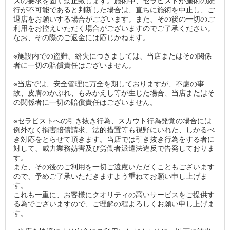
スの要求を固く禁止致します。施術中、セラピストが施術の続
行が不可能であると判断した場合は、直ちに施術を中止し、ご
退店をお願いする場合がございます。また、その後の一切のご
利用をお控えいただく場合がございますのでご了承ください。
なお、その際のご返金には応じかねます。
※施設内での盗難、紛失につきましては、当店またはその関係
者に一切の賠償責任はございません。
※当店では、安全管理に万全を期しておりますが、不慮の事
故、皮膚のかぶれ、もみかえし等が生じた場合、当店またはそ
の関係者に一切の賠償責任はございません。
※セラピストへの引き抜き行為、スカウト行為発覚の場合には
例外なく損害賠償請求、法的措置等も視野にいれた、しかるべ
き対応をとらせて頂きます。当店では引き抜き行為をする者に
対して、威力業務妨害及び労働者派遣法違反で告発しておりま
す。
また、その後のご利用を一切ご遠慮いただくこともございます
ので、予めご了承いただきますよう重ねてお願い申し上げま
す。
これも一重に、お客様にクオリティの高いサービスをご提供す
る為でございますので、ご理解の程よろしくお願い申し上げま
す。