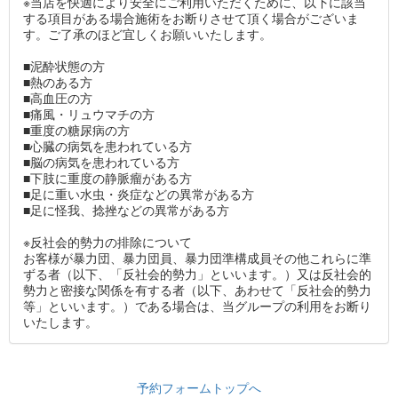
※当店を快適により安全にご利用いただくために、以下に該当
する項目がある場合施術をお断りさせて頂く場合がございま
す。ご了承のほど宜しくお願いいたします。
■泥酔状態の方
■熱のある方
■高血圧の方
■痛風・リュウマチの方
■重度の糖尿病の方
■心臓の病気を患われている方
■脳の病気を患われている方
■下肢に重度の静脈瘤がある方
■足に重い水虫・炎症などの異常がある方
■足に怪我、捻挫などの異常がある方
※反社会的勢力の排除について
お客様が暴力団、暴力団員、暴力団準構成員その他これらに準
ずる者（以下、「反社会的勢力」といいます。）又は反社会的
勢力と密接な関係を有する者（以下、あわせて「反社会的勢力
等」といいます。）である場合は、当グループの利用をお断り
いたします。
予約フォームトップへ