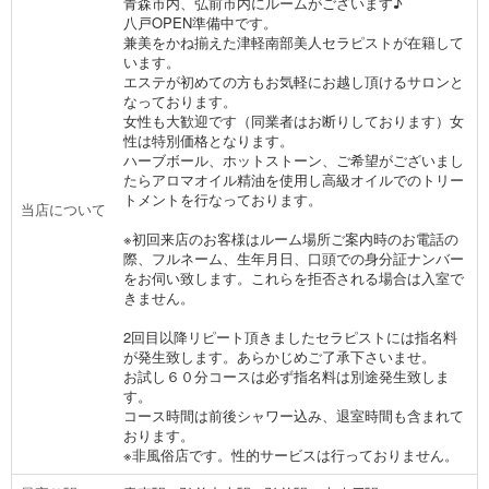
青森市内、弘前市内にルームがございます♪
八戸OPEN準備中です。
兼美をかね揃えた津軽南部美人セラピストが在籍して
います。
エステが初めての方もお気軽にお越し頂けるサロンと
なっております。
女性も大歓迎です（同業者はお断りしております）女
性は特別価格となります。
ハーブボール、ホットストーン、ご希望がございまし
たらアロマオイル精油を使用し高級オイルでのトリー
トメントを行なっております。
当店について
※初回来店のお客様はルーム場所ご案内時のお電話の
際、フルネーム、生年月日、口頭での身分証ナンバー
をお伺い致します。これらを拒否される場合は入室で
きません。
2回目以降リピート頂きましたセラピストには指名料
が発生致します。あらかじめご了承下さいませ。
お試し６０分コースは必ず指名料は別途発生致しま
す。
コース時間は前後シャワー込み、退室時間も含まれて
おります。
※非風俗店です。性的サービスは行っておりません。