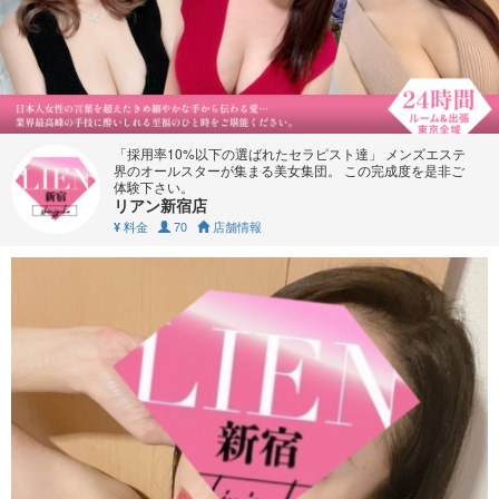
「採用率10%以下の選ばれたセラピスト達」 メンズエステ
界のオールスターが集まる美女集団。 この完成度を是非ご
体験下さい。
リアン新宿店
料金
70
店舗情報
¥