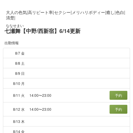
大人の色気|高リピート率|セクシー|メリハリボディー|癒し|色白|
清楚|
ななせまい
七瀬舞【中野/西新宿】6/14更新
出勤情報
8/7 金
8/8 土
8/9 日
8/10 月
8/11 火
14:00〜23:00
予約
8/12 水
14:00〜23:00
予約
8/13 木
8/14 金