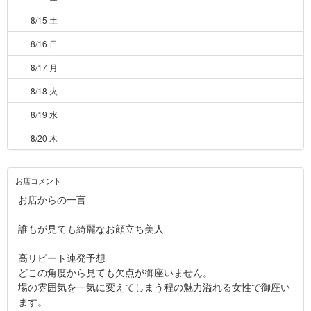
8/15 土
8/16 日
8/17 月
8/18 火
8/19 水
8/20 木
お店コメント
お店からの一言
誰もが見ても綺麗なお顔立ち美人
高リピート連発予想
どこの角度から見ても欠点が御座いません。
場の雰囲気を一気に変えてしまう程の魅力溢れる女性で御座い
ます。