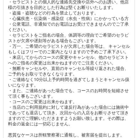
・セラピストとの個人的な連絡先交換や店外へのお誘い、他店
様の引抜きを目的とした行為は堅くお断りいたします。
・盗撮・盗聴などの行為を禁止しております。
・心臓疾患・伝染病・感染症（水虫・性病）にかかっている方
・公衆電話、非通知でのお電話はお受けできませんのでご了承
ください。
・セラピストをご指名の場合、体調等の理由でご希望のセラピ
ストが欠席や遅刻等がある場合もございます。
・万一、ご希望のセラピストが欠席した場合等は、 キャンセル
もしくはフリーでのご案内となりますので予めご了承下さい。
・来店してからのコースの変更やキャンセル、他のセラピスト
へのご指名の変更は出来かねますのでご注意ください。
・無断キャンセルや、直前のキャンセル等繰り返された場合、
ご予約をお取りできなくなります。
・ご連絡なく10分以上予約時間を過ぎてしまうとキャンセル扱
いになります。
・また、ご連絡があった場合でも、コースのお時間を短縮させ
て頂く事もございます。
・コースのご変更は出来かねます。
・当店のご利用規約に対して違反行為があった場合には施術中
であっても退店して頂き、次回からの入店をお断りさせて頂き
ますのでご理解いただきますようお願い致します。その際は、
料金の返金には一切応じません。
悪質なケースは所轄警察署に通報し、被害届を提出します。