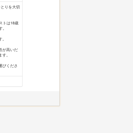
ひとりを大切
ストは18歳
す。
す。
性が高いだ
ます。
運びくださ