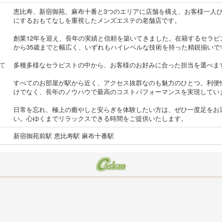
恵比寿、新宿御苑、麻布十番と3つのエリアに店舗を構え、お客様一人
にするおもてなしを重視したメンズエステの老舗店です。
創業12年を迎え、長年の実績と信頼を築いてきました。在籍するセラピ
から35歳までと幅広く、いずれもハイレベルな技術を持った精鋭揃いで
て
多種多様なセラピストの中から、お客様のお好みに合った担当を選べま
すべてのお部屋が駅から近く、アクセス抜群なのも魅力のひとつ。利便
けでなく、長年のノウハウで最高のコストパフォーマンスを実現してい
日常を忘れ、極上の癒やしと安らぎを体験したい方は、ぜひ一度足をお
い。心ゆくまでリラックスできる時間をご提供いたします。
新宿御苑前駅 恵比寿駅 麻布十番駅