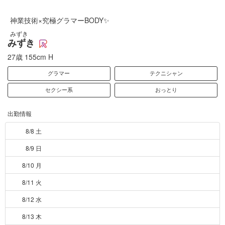
神業技術×究極グラマーBODY✨
みずき
みずき
27歳
155cm
H
グラマー
テクニシャン
セクシー系
おっとり
出勤情報
8/8 土
8/9 日
8/10 月
8/11 火
8/12 水
8/13 木