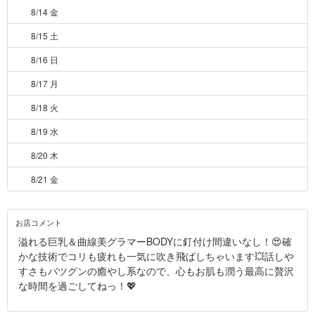
8/14 金
8/15 土
8/16 日
8/17 月
8/18 火
8/19 水
8/20 木
8/21 金
お店コメント
溢れる巨乳＆曲線美グラマーBODYに釘付け間違いなし！😍確
かな技術でコリも疲れも一気に吹き飛ばしちゃいます💥話しや
すさもバツグンの癒やし系なので、心もお肌も潤う最高に贅沢
な時間を過ごしてねっ！💖