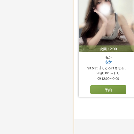
次回 12:00
もか
もか
“静かに甘くとろけさせる、..
23歳
151㎝
(Ｄ)
12:00〜0:00
予約