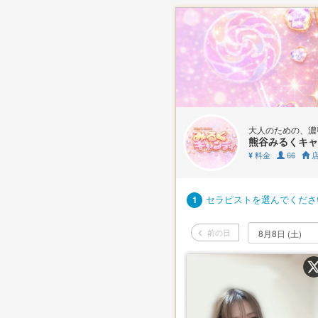
大人のための、濃
熊谷みるくキャ
料金
66
店
¥
セラピストを選んでくださ
1
前の日