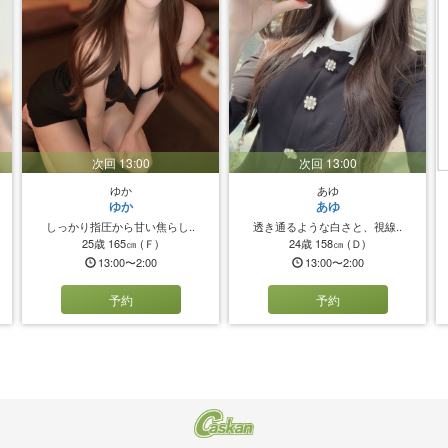
次回 13:00
次回 13:00
ゆか
あゆ
ゆか
あゆ
しっかり指圧から甘い焦らし..
透き通るような白さと、視線..
25歳
165㎝
(Ｆ)
24歳
158㎝
(Ｄ)
13:00〜2:00
13:00〜2:00
予約
予約