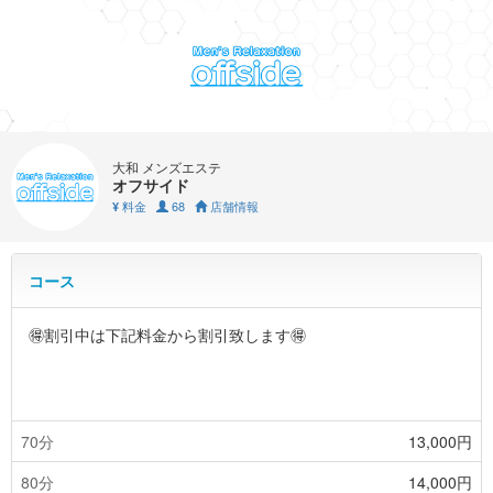
大和 メンズエステ
オフサイド
料金
68
店舗情報
¥
コース
🉐割引中は下記料金から割引致します🉐
70分
13,000円
80分
14,000円