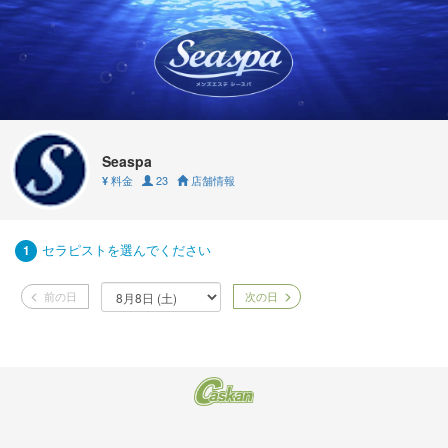
Seaspa
料金
23
店舗情報
¥
セラピストを選んでください
1
前の日
次の日