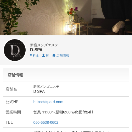
新宿メンズエステ
D-SPA
料金
64
店舗情報
¥
店舗情報
新宿メンズエステ
店舗名
D-SPA
公式HP
https://spa-d.com
営業時間
営業 11:00〜翌朝6:00 web受付24H
TEL
050-5538-0602