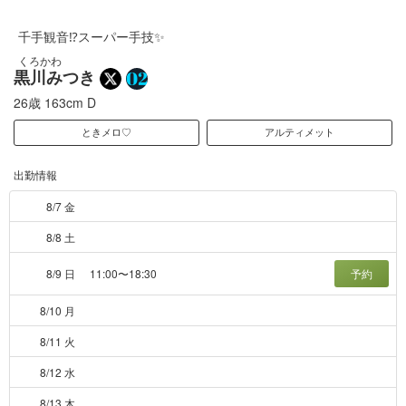
千手観音⁉️スーパー手技✨
くろかわ
黒川みつき
26歳
163cm
D
ときメロ♡
アルティメット
出勤情報
8/7 金
8/8 土
8/9 日
11:00〜18:30
予約
8/10 月
8/11 火
8/12 水
8/13 木