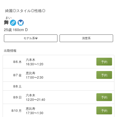
綺麗◎スタイル◎性格◎
まい
舞
25歳
160cm
D
モデル系💎
清楚系
出勤情報
六本木
8/6 木
予約
16:30〜1:20
恵比寿
8/7 金
予約
17:00〜2:30
8/8 土
六本木
8/9 日
予約
12:20〜21:40
恵比寿
8/10 月
予約
17:30〜1:30