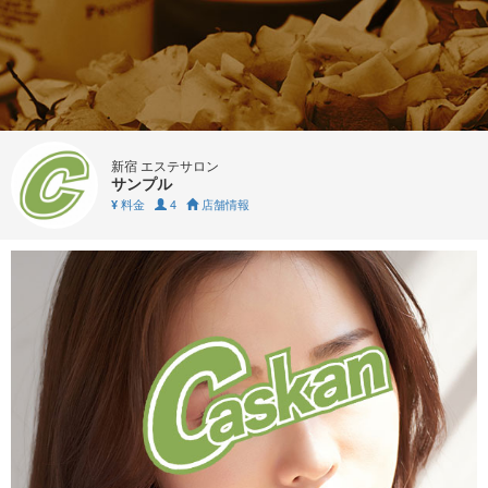
新宿 エステサロン
サンプル
料金
4
店舗情報
¥