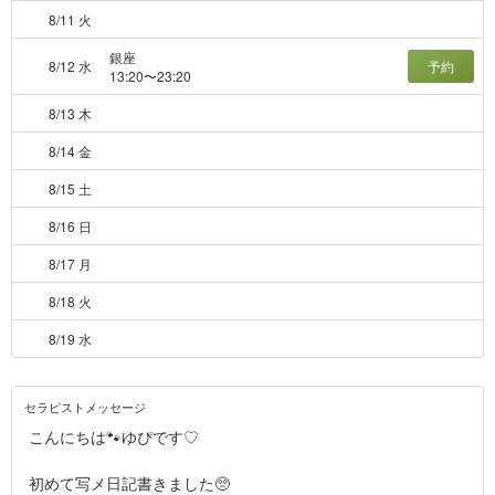
8/11 火
銀座
8/12 水
予約
13:20〜23:20
8/13 木
8/14 金
8/15 土
8/16 日
8/17 月
8/18 火
8/19 水
セラピストメッセージ
こんにちは🐾ゆぴです♡
初めて写メ日記書きました🥺