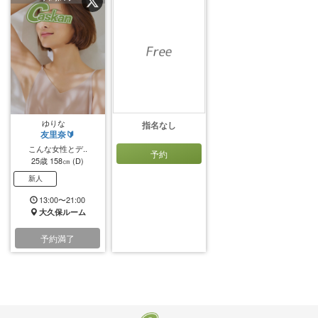
ゆりな
指名なし
友里奈🔰
こんな女性とデ..
予約
25歳
158㎝
(D)
新人
13:00〜21:00
大久保ルーム
予約満了