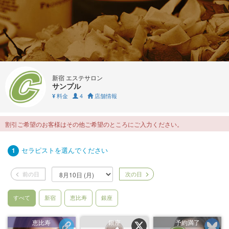
新宿 エステサロン
サンプル
料金
4
店舗情報
¥
割引ご希望のお客様はその他ご希望のところにご入力ください。
セラピストを選んでください
1
前の日
次の日
すべて
新宿
恵比寿
銀座
恵比寿
銀座
予約満了