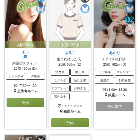
次回 20:10
次回 20:10
まい
はるこ
あかり
舞
生まれ持った天..
スタイル抜群清..
綺麗◎スタイル..
25歳
160㎝
(E)
25歳
162㎝
(D)
25歳
160㎝
(D)
清楚系
癒し系
モデル系
スレンダー
モデル系💎
清楚系
モデル系
話し上手
清楚系
予約困難
17:30〜1:30
テクニシャン
お姉さま
11:00〜18:30
恵比寿ルーム
銀座ルーム
聞き上手
予約
10:00〜23:00
予約満了
銀座ルーム
予約
予約満了